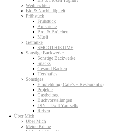
Eis & Frozen Yoghurt
Weihnachten
Bio & Nachhaltigkeit
Frühstück
Frühstück
Aufstriche
Brot & Brötchen
Müsli
Getränke
SMOOTHIETIME
Sonstige Backwerke
Sonstige Backwerke
Snacks
Gesund Backen
Herzhaftes
Sonstiges
Empfehlung (Café’s + Restaurant’s)
Projekte
Gastbeitrag
Buchvorstellungen
DIY – Do It Yourselfs
Reisen
Über Mich
Über Mich
Meine Küche