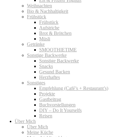
Eis & Frozen Yoghurt
Weihnachten
Bio & Nachhaltigkeit
Frühstück
Frühstück
Aufstriche
Brot & Brötchen
Müsli
Getränke
SMOOTHIETIME
Sonstige Backwerke
Sonstige Backwerke
Snacks
Gesund Backen
Herzhaftes
Sonstiges
Empfehlung (Café’s + Restaurant’s)
Projekte
Gastbeitrag
Buchvorstellungen
DIY – Do It Yourselfs
Reisen
Über Mich
Über Mich
Meine Küche