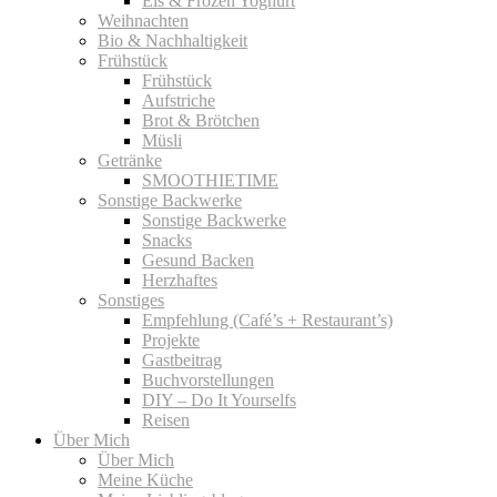
Eis & Frozen Yoghurt
Weihnachten
Bio & Nachhaltigkeit
Frühstück
Frühstück
Aufstriche
Brot & Brötchen
Müsli
Getränke
SMOOTHIETIME
Sonstige Backwerke
Sonstige Backwerke
Snacks
Gesund Backen
Herzhaftes
Sonstiges
Empfehlung (Café’s + Restaurant’s)
Projekte
Gastbeitrag
Buchvorstellungen
DIY – Do It Yourselfs
Reisen
Über Mich
Über Mich
Meine Küche