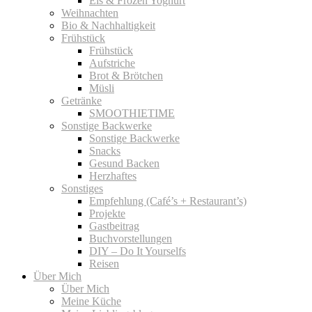
Eis & Frozen Yoghurt
Weihnachten
Bio & Nachhaltigkeit
Frühstück
Frühstück
Aufstriche
Brot & Brötchen
Müsli
Getränke
SMOOTHIETIME
Sonstige Backwerke
Sonstige Backwerke
Snacks
Gesund Backen
Herzhaftes
Sonstiges
Empfehlung (Café’s + Restaurant’s)
Projekte
Gastbeitrag
Buchvorstellungen
DIY – Do It Yourselfs
Reisen
Über Mich
Über Mich
Meine Küche