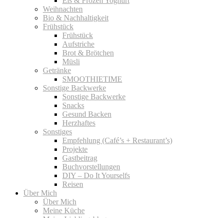
Eis & Frozen Yoghurt
Weihnachten
Bio & Nachhaltigkeit
Frühstück
Frühstück
Aufstriche
Brot & Brötchen
Müsli
Getränke
SMOOTHIETIME
Sonstige Backwerke
Sonstige Backwerke
Snacks
Gesund Backen
Herzhaftes
Sonstiges
Empfehlung (Café’s + Restaurant’s)
Projekte
Gastbeitrag
Buchvorstellungen
DIY – Do It Yourselfs
Reisen
Über Mich
Über Mich
Meine Küche