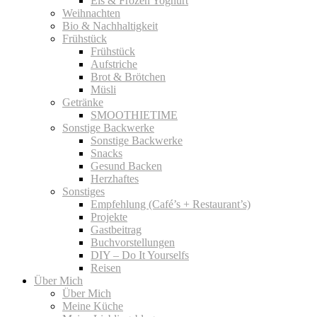
Eis & Frozen Yoghurt
Weihnachten
Bio & Nachhaltigkeit
Frühstück
Frühstück
Aufstriche
Brot & Brötchen
Müsli
Getränke
SMOOTHIETIME
Sonstige Backwerke
Sonstige Backwerke
Snacks
Gesund Backen
Herzhaftes
Sonstiges
Empfehlung (Café’s + Restaurant’s)
Projekte
Gastbeitrag
Buchvorstellungen
DIY – Do It Yourselfs
Reisen
Über Mich
Über Mich
Meine Küche