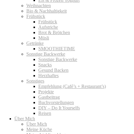
Eis & Frozen Yoghurt
Weihnachten
Bio & Nachhaltigkeit
Frühstück
Frühstück
Aufstriche
Brot & Brötchen
Müsli
Getränke
SMOOTHIETIME
Sonstige Backwerke
Sonstige Backwerke
Snacks
Gesund Backen
Herzhaftes
Sonstiges
Empfehlung (Café’s + Restaurant’s)
Projekte
Gastbeitrag
Buchvorstellungen
DIY – Do It Yourselfs
Reisen
Über Mich
Über Mich
Meine Küche