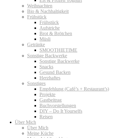
Eis & Frozen Yoghurt
Weihnachten
Bio & Nachhaltigkeit
Frühstück
Frühstück
Aufstriche
Brot & Brötchen
Müsli
Getränke
SMOOTHIETIME
Sonstige Backwerke
Sonstige Backwerke
Snacks
Gesund Backen
Herzhaftes
Sonstiges
Empfehlung (Café’s + Restaurant’s)
Projekte
Gastbeitrag
Buchvorstellungen
DIY – Do It Yourselfs
Reisen
Über Mich
Über Mich
Meine Küche