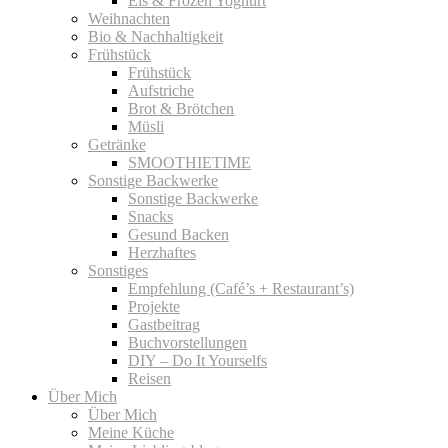
Eis & Frozen Yoghurt
Weihnachten
Bio & Nachhaltigkeit
Frühstück
Frühstück
Aufstriche
Brot & Brötchen
Müsli
Getränke
SMOOTHIETIME
Sonstige Backwerke
Sonstige Backwerke
Snacks
Gesund Backen
Herzhaftes
Sonstiges
Empfehlung (Café’s + Restaurant’s)
Projekte
Gastbeitrag
Buchvorstellungen
DIY – Do It Yourselfs
Reisen
Über Mich
Über Mich
Meine Küche