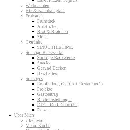
Eis & Frozen Yoghurt
Weihnachten
Bio & Nachhaltigkeit
Frühstück
Frühstück
Aufstriche
Brot & Brötchen
Müsli
Getränke
SMOOTHIETIME
Sonstige Backwerke
Sonstige Backwerke
Snacks
Gesund Backen
Herzhaftes
Sonstiges
Empfehlung (Café’s + Restaurant’s)
Projekte
Gastbeitrag
Buchvorstellungen
DIY – Do It Yourselfs
Reisen
Über Mich
Über Mich
Meine Küche