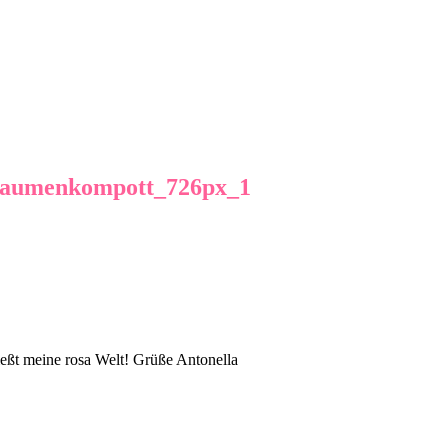
flaumenkompott_726px_1
eßt meine rosa Welt! Grüße Antonella