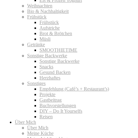
Eis & Frozen Yoghurt
Weihnachten
Bio & Nachhaltigkeit
Frühstück
Frühstück
Aufstriche
Brot & Brötchen
Müsli
Getränke
SMOOTHIETIME
Sonstige Backwerke
Sonstige Backwerke
Snacks
Gesund Backen
Herzhaftes
Sonstiges
Empfehlung (Café’s + Restaurant’s)
Projekte
Gastbeitrag
Buchvorstellungen
DIY – Do It Yourselfs
Reisen
Über Mich
Über Mich
Meine Küche