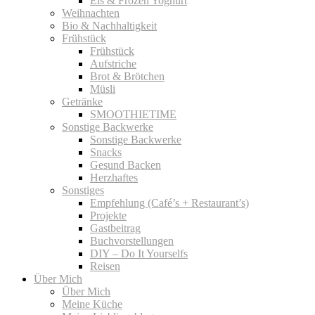
Eis & Frozen Yoghurt
Weihnachten
Bio & Nachhaltigkeit
Frühstück
Frühstück
Aufstriche
Brot & Brötchen
Müsli
Getränke
SMOOTHIETIME
Sonstige Backwerke
Sonstige Backwerke
Snacks
Gesund Backen
Herzhaftes
Sonstiges
Empfehlung (Café’s + Restaurant’s)
Projekte
Gastbeitrag
Buchvorstellungen
DIY – Do It Yourselfs
Reisen
Über Mich
Über Mich
Meine Küche