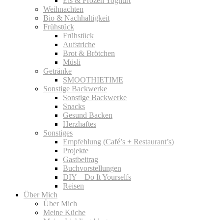
Eis & Frozen Yoghurt
Weihnachten
Bio & Nachhaltigkeit
Frühstück
Frühstück
Aufstriche
Brot & Brötchen
Müsli
Getränke
SMOOTHIETIME
Sonstige Backwerke
Sonstige Backwerke
Snacks
Gesund Backen
Herzhaftes
Sonstiges
Empfehlung (Café’s + Restaurant’s)
Projekte
Gastbeitrag
Buchvorstellungen
DIY – Do It Yourselfs
Reisen
Über Mich
Über Mich
Meine Küche