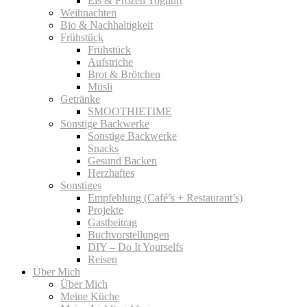
Eis & Frozen Yoghurt
Weihnachten
Bio & Nachhaltigkeit
Frühstück
Frühstück
Aufstriche
Brot & Brötchen
Müsli
Getränke
SMOOTHIETIME
Sonstige Backwerke
Sonstige Backwerke
Snacks
Gesund Backen
Herzhaftes
Sonstiges
Empfehlung (Café’s + Restaurant’s)
Projekte
Gastbeitrag
Buchvorstellungen
DIY – Do It Yourselfs
Reisen
Über Mich
Über Mich
Meine Küche