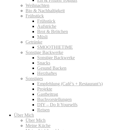
Eis & Frozen Yoghurt
Weihnachten
Bio & Nachhaltigkeit
Frühstück
Frühstück
Aufstriche
Brot & Brötchen
Müsli
Getränke
SMOOTHIETIME
Sonstige Backwerke
Sonstige Backwerke
Snacks
Gesund Backen
Herzhaftes
Sonstiges
Empfehlung (Café’s + Restaurant’s)
Projekte
Gastbeitrag
Buchvorstellungen
DIY – Do It Yourselfs
Reisen
Über Mich
Über Mich
Meine Küche