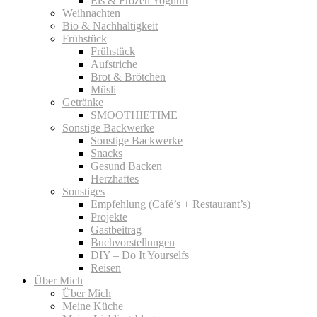
Eis & Frozen Yoghurt
Weihnachten
Bio & Nachhaltigkeit
Frühstück
Frühstück
Aufstriche
Brot & Brötchen
Müsli
Getränke
SMOOTHIETIME
Sonstige Backwerke
Sonstige Backwerke
Snacks
Gesund Backen
Herzhaftes
Sonstiges
Empfehlung (Café’s + Restaurant’s)
Projekte
Gastbeitrag
Buchvorstellungen
DIY – Do It Yourselfs
Reisen
Über Mich
Über Mich
Meine Küche