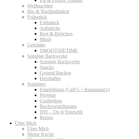
Eis & Frozen Yoghurt
Weihnachten
Bio & Nachhaltigkeit
Frühstück
Frühstück
Aufstriche
Brot & Brötchen
Müsli
Getränke
SMOOTHIETIME
Sonstige Backwerke
Sonstige Backwerke
Snacks
Gesund Backen
Herzhaftes
Sonstiges
Empfehlung (Café’s + Restaurant’s)
Projekte
Gastbeitrag
Buchvorstellungen
DIY – Do It Yourselfs
Reisen
Über Mich
Über Mich
Meine Küche