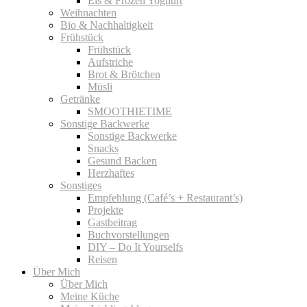
Eis & Frozen Yoghurt
Weihnachten
Bio & Nachhaltigkeit
Frühstück
Frühstück
Aufstriche
Brot & Brötchen
Müsli
Getränke
SMOOTHIETIME
Sonstige Backwerke
Sonstige Backwerke
Snacks
Gesund Backen
Herzhaftes
Sonstiges
Empfehlung (Café’s + Restaurant’s)
Projekte
Gastbeitrag
Buchvorstellungen
DIY – Do It Yourselfs
Reisen
Über Mich
Über Mich
Meine Küche