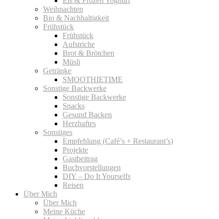
Eis & Frozen Yoghurt
Weihnachten
Bio & Nachhaltigkeit
Frühstück
Frühstück
Aufstriche
Brot & Brötchen
Müsli
Getränke
SMOOTHIETIME
Sonstige Backwerke
Sonstige Backwerke
Snacks
Gesund Backen
Herzhaftes
Sonstiges
Empfehlung (Café’s + Restaurant’s)
Projekte
Gastbeitrag
Buchvorstellungen
DIY – Do It Yourselfs
Reisen
Über Mich
Über Mich
Meine Küche