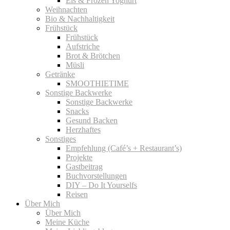
Eis & Frozen Yoghurt
Weihnachten
Bio & Nachhaltigkeit
Frühstück
Frühstück
Aufstriche
Brot & Brötchen
Müsli
Getränke
SMOOTHIETIME
Sonstige Backwerke
Sonstige Backwerke
Snacks
Gesund Backen
Herzhaftes
Sonstiges
Empfehlung (Café’s + Restaurant’s)
Projekte
Gastbeitrag
Buchvorstellungen
DIY – Do It Yourselfs
Reisen
Über Mich
Über Mich
Meine Küche