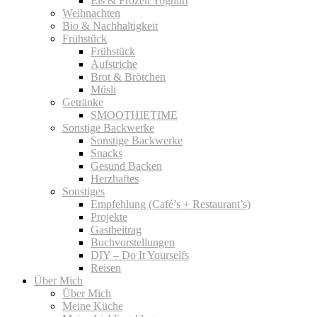
Eis & Frozen Yoghurt
Weihnachten
Bio & Nachhaltigkeit
Frühstück
Frühstück
Aufstriche
Brot & Brötchen
Müsli
Getränke
SMOOTHIETIME
Sonstige Backwerke
Sonstige Backwerke
Snacks
Gesund Backen
Herzhaftes
Sonstiges
Empfehlung (Café’s + Restaurant’s)
Projekte
Gastbeitrag
Buchvorstellungen
DIY – Do It Yourselfs
Reisen
Über Mich
Über Mich
Meine Küche