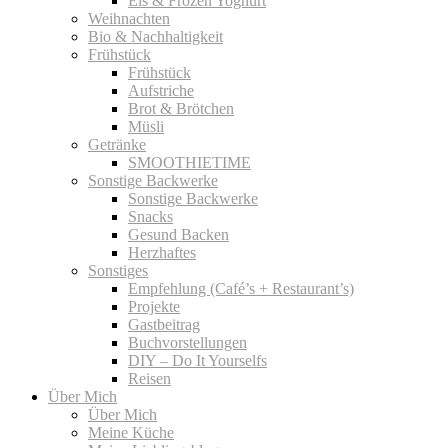
Eis & Frozen Yoghurt
Weihnachten
Bio & Nachhaltigkeit
Frühstück
Frühstück
Aufstriche
Brot & Brötchen
Müsli
Getränke
SMOOTHIETIME
Sonstige Backwerke
Sonstige Backwerke
Snacks
Gesund Backen
Herzhaftes
Sonstiges
Empfehlung (Café’s + Restaurant’s)
Projekte
Gastbeitrag
Buchvorstellungen
DIY – Do It Yourselfs
Reisen
Über Mich
Über Mich
Meine Küche