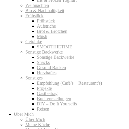
Eis & Frozen Yoghurt
Weihnachten
Bio & Nachhaltigkeit
Frühstück
Frühstück
Aufstriche
Brot & Brötchen
Müsli
Getränke
SMOOTHIETIME
Sonstige Backwerke
Sonstige Backwerke
Snacks
Gesund Backen
Herzhaftes
Sonstiges
Empfehlung (Café’s + Restaurant’s)
Projekte
Gastbeitrag
Buchvorstellungen
DIY – Do It Yourselfs
Reisen
Über Mich
Über Mich
Meine Küche