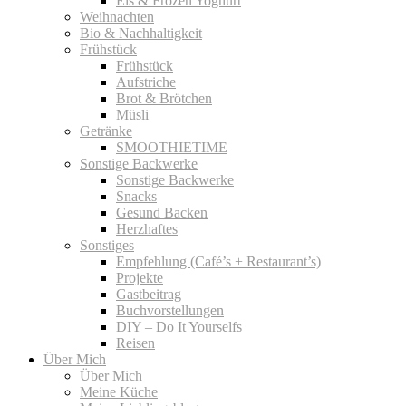
Eis & Frozen Yoghurt
Weihnachten
Bio & Nachhaltigkeit
Frühstück
Frühstück
Aufstriche
Brot & Brötchen
Müsli
Getränke
SMOOTHIETIME
Sonstige Backwerke
Sonstige Backwerke
Snacks
Gesund Backen
Herzhaftes
Sonstiges
Empfehlung (Café’s + Restaurant’s)
Projekte
Gastbeitrag
Buchvorstellungen
DIY – Do It Yourselfs
Reisen
Über Mich
Über Mich
Meine Küche