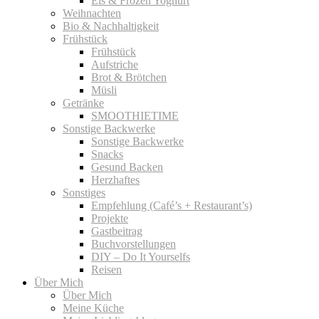
Eis & Frozen Yoghurt
Weihnachten
Bio & Nachhaltigkeit
Frühstück
Frühstück
Aufstriche
Brot & Brötchen
Müsli
Getränke
SMOOTHIETIME
Sonstige Backwerke
Sonstige Backwerke
Snacks
Gesund Backen
Herzhaftes
Sonstiges
Empfehlung (Café’s + Restaurant’s)
Projekte
Gastbeitrag
Buchvorstellungen
DIY – Do It Yourselfs
Reisen
Über Mich
Über Mich
Meine Küche