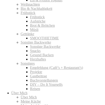
Eis & Frozen Yoghurt
Weihnachten
Bio & Nachhaltigkeit
Frühstück
Frühstück
Aufstriche
Brot & Brötchen
Müsli
Getränke
SMOOTHIETIME
Sonstige Backwerke
Sonstige Backwerke
Snacks
Gesund Backen
Herzhaftes
Sonstiges
Empfehlung (Café’s + Restaurant’s)
Projekte
Gastbeitrag
Buchvorstellungen
DIY – Do It Yourselfs
Reisen
Über Mich
Über Mich
Meine Küche