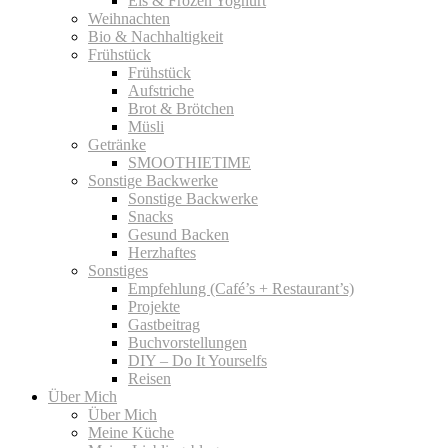
Eis & Frozen Yoghurt
Weihnachten
Bio & Nachhaltigkeit
Frühstück
Frühstück
Aufstriche
Brot & Brötchen
Müsli
Getränke
SMOOTHIETIME
Sonstige Backwerke
Sonstige Backwerke
Snacks
Gesund Backen
Herzhaftes
Sonstiges
Empfehlung (Café’s + Restaurant’s)
Projekte
Gastbeitrag
Buchvorstellungen
DIY – Do It Yourselfs
Reisen
Über Mich
Über Mich
Meine Küche