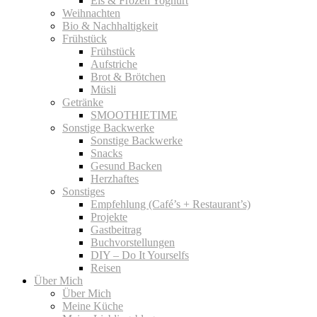
Eis & Frozen Yoghurt
Weihnachten
Bio & Nachhaltigkeit
Frühstück
Frühstück
Aufstriche
Brot & Brötchen
Müsli
Getränke
SMOOTHIETIME
Sonstige Backwerke
Sonstige Backwerke
Snacks
Gesund Backen
Herzhaftes
Sonstiges
Empfehlung (Café’s + Restaurant’s)
Projekte
Gastbeitrag
Buchvorstellungen
DIY – Do It Yourselfs
Reisen
Über Mich
Über Mich
Meine Küche