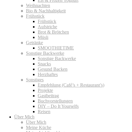
Eis & Frozen Yoghurt
Weihnachten
Bio & Nachhaltigkeit
Frühstück
Frühstück
Aufstriche
Brot & Brötchen
Müsli
Getränke
SMOOTHIETIME
Sonstige Backwerke
Sonstige Backwerke
Snacks
Gesund Backen
Herzhaftes
Sonstiges
Empfehlung (Café’s + Restaurant’s)
Projekte
Gastbeitrag
Buchvorstellungen
DIY – Do It Yourselfs
Reisen
Über Mich
Über Mich
Meine Küche