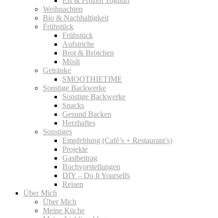
Eis & Frozen Yoghurt
Weihnachten
Bio & Nachhaltigkeit
Frühstück
Frühstück
Aufstriche
Brot & Brötchen
Müsli
Getränke
SMOOTHIETIME
Sonstige Backwerke
Sonstige Backwerke
Snacks
Gesund Backen
Herzhaftes
Sonstiges
Empfehlung (Café’s + Restaurant’s)
Projekte
Gastbeitrag
Buchvorstellungen
DIY – Do It Yourselfs
Reisen
Über Mich
Über Mich
Meine Küche