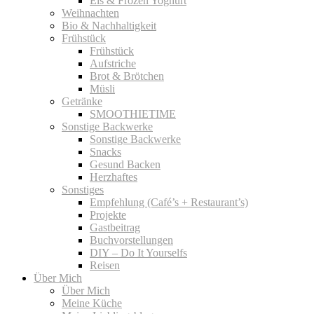
Eis & Frozen Yoghurt
Weihnachten
Bio & Nachhaltigkeit
Frühstück
Frühstück
Aufstriche
Brot & Brötchen
Müsli
Getränke
SMOOTHIETIME
Sonstige Backwerke
Sonstige Backwerke
Snacks
Gesund Backen
Herzhaftes
Sonstiges
Empfehlung (Café’s + Restaurant’s)
Projekte
Gastbeitrag
Buchvorstellungen
DIY – Do It Yourselfs
Reisen
Über Mich
Über Mich
Meine Küche