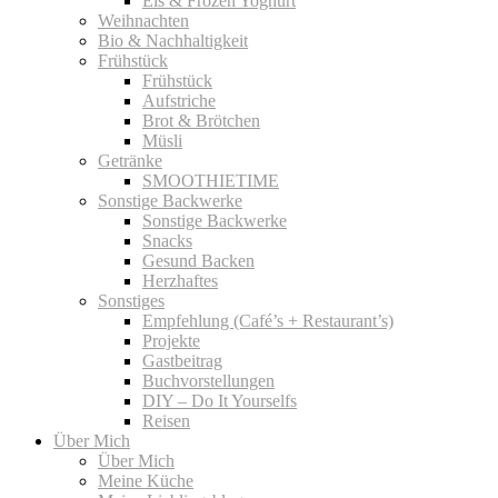
Eis & Frozen Yoghurt
Weihnachten
Bio & Nachhaltigkeit
Frühstück
Frühstück
Aufstriche
Brot & Brötchen
Müsli
Getränke
SMOOTHIETIME
Sonstige Backwerke
Sonstige Backwerke
Snacks
Gesund Backen
Herzhaftes
Sonstiges
Empfehlung (Café’s + Restaurant’s)
Projekte
Gastbeitrag
Buchvorstellungen
DIY – Do It Yourselfs
Reisen
Über Mich
Über Mich
Meine Küche