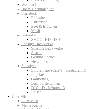
Eis & Frozen Yoghurt
Weihnachten
Bio & Nachhaltigkeit
Frühstück
Frühstück
Aufstriche
Brot & Brötchen
Müsli
Getränke
SMOOTHIETIME
Sonstige Backwerke
Sonstige Backwerke
Snacks
Gesund Backen
Herzhaftes
Sonstiges
Empfehlung (Café’s + Restaurant’s)
Projekte
Gastbeitrag
Buchvorstellungen
DIY – Do It Yourselfs
Reisen
Über Mich
Über Mich
Meine Küche