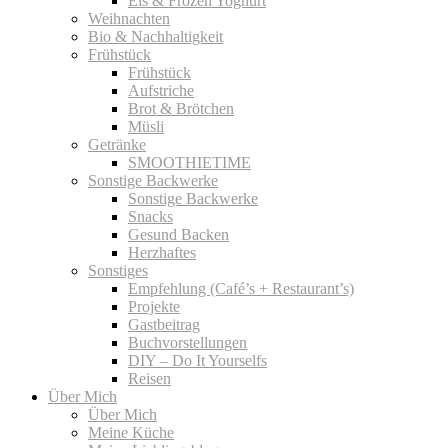
Eis & Frozen Yoghurt
Weihnachten
Bio & Nachhaltigkeit
Frühstück
Frühstück
Aufstriche
Brot & Brötchen
Müsli
Getränke
SMOOTHIETIME
Sonstige Backwerke
Sonstige Backwerke
Snacks
Gesund Backen
Herzhaftes
Sonstiges
Empfehlung (Café’s + Restaurant’s)
Projekte
Gastbeitrag
Buchvorstellungen
DIY – Do It Yourselfs
Reisen
Über Mich
Über Mich
Meine Küche