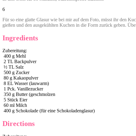
6
Für so eine glatte Glasur wie bei mir auf dem Foto, müsst ihr den K
gießen und den ausgekühlten Kuchen in die Form zurück geben. Über
Ingredients
Zubereitung:
400
g
Mehl
2
TL Backpulver
½
TL Salz
500
g
Zucker
80
g
Kakaopulver
8
EL Wasser (lauwarm)
1
Pck. Vanillezucker
350
g
Butter (geschmolzen
5
Stück Eier
60
ml
Milch
400
g
Schokolade (für eine Schokoladenglasur)
Directions