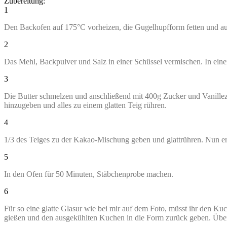
Zubereitung:
1
Den Backofen auf 175°C vorheizen, die Gugelhupfform fetten und aus
2
Das Mehl, Backpulver und Salz in einer Schüssel vermischen. In ein
3
Die Butter schmelzen und anschließend mit 400g Zucker und Vanille
hinzugeben und alles zu einem glatten Teig rühren.
4
1/3 des Teiges zu der Kakao-Mischung geben und glattrühren. Nun er
5
In den Ofen für 50 Minuten, Stäbchenprobe machen.
6
Für so eine glatte Glasur wie bei mir auf dem Foto, müsst ihr den K
gießen und den ausgekühlten Kuchen in die Form zurück geben. Über