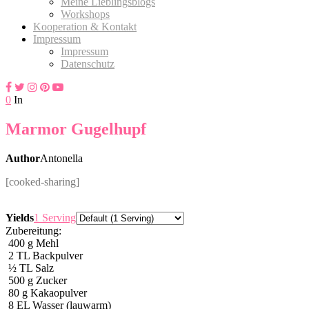
Meine Lieblingsblogs
Workshops
Kooperation & Kontakt
Impressum
Impressum
Datenschutz
0
In
Marmor Gugelhupf
Author
Antonella
[cooked-sharing]
Servings
Yields
1 Serving
Zubereitung:
400
g
Mehl
2
TL Backpulver
½
TL Salz
500
g
Zucker
80
g
Kakaopulver
8
EL Wasser (lauwarm)