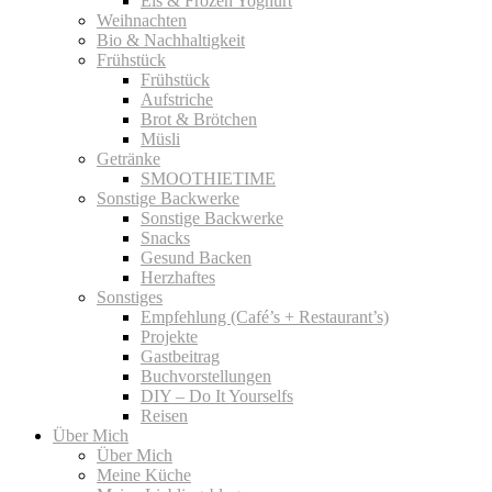
Eis & Frozen Yoghurt
Weihnachten
Bio & Nachhaltigkeit
Frühstück
Frühstück
Aufstriche
Brot & Brötchen
Müsli
Getränke
SMOOTHIETIME
Sonstige Backwerke
Sonstige Backwerke
Snacks
Gesund Backen
Herzhaftes
Sonstiges
Empfehlung (Café’s + Restaurant’s)
Projekte
Gastbeitrag
Buchvorstellungen
DIY – Do It Yourselfs
Reisen
Über Mich
Über Mich
Meine Küche