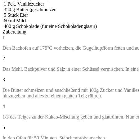
1
Pck. Vanillezucker
350
g
Butter (geschmolzen
5
Stück Eier
60
ml
Milch
400
g
Schokolade (für eine Schokoladenglasur)
Zubereitung:
1
Den Backofen auf 175°C vorheizen, die Gugelhupfform fetten und aus
2
Das Mehl, Backpulver und Salz in einer Schüssel vermischen. In ein
3
Die Butter schmelzen und anschließend mit 400g Zucker und Vanille
hinzugeben und alles zu einem glatten Teig rühren.
4
1/3 des Teiges zu der Kakao-Mischung geben und glattrühren. Nun er
5
In den Ofen für 50 Minuten, Stäbchenprobe machen.