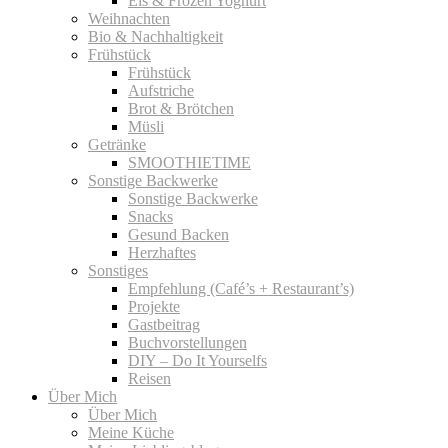
Eis & Frozen Yoghurt
Weihnachten
Bio & Nachhaltigkeit
Frühstück
Frühstück
Aufstriche
Brot & Brötchen
Müsli
Getränke
SMOOTHIETIME
Sonstige Backwerke
Sonstige Backwerke
Snacks
Gesund Backen
Herzhaftes
Sonstiges
Empfehlung (Café’s + Restaurant’s)
Projekte
Gastbeitrag
Buchvorstellungen
DIY – Do It Yourselfs
Reisen
Über Mich
Über Mich
Meine Küche