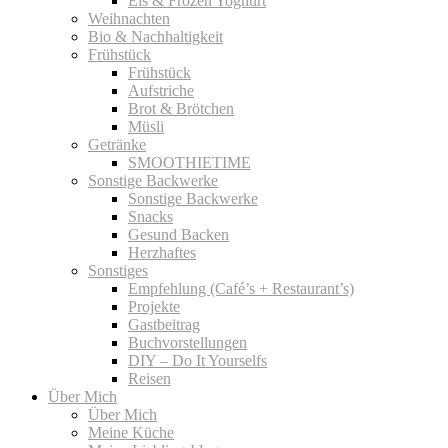
Eis & Frozen Yoghurt
Weihnachten
Bio & Nachhaltigkeit
Frühstück
Frühstück
Aufstriche
Brot & Brötchen
Müsli
Getränke
SMOOTHIETIME
Sonstige Backwerke
Sonstige Backwerke
Snacks
Gesund Backen
Herzhaftes
Sonstiges
Empfehlung (Café’s + Restaurant’s)
Projekte
Gastbeitrag
Buchvorstellungen
DIY – Do It Yourselfs
Reisen
Über Mich
Über Mich
Meine Küche