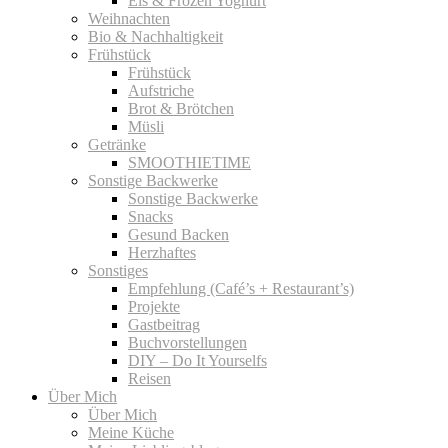
Eis & Frozen Yoghurt
Weihnachten
Bio & Nachhaltigkeit
Frühstück
Frühstück
Aufstriche
Brot & Brötchen
Müsli
Getränke
SMOOTHIETIME
Sonstige Backwerke
Sonstige Backwerke
Snacks
Gesund Backen
Herzhaftes
Sonstiges
Empfehlung (Café’s + Restaurant’s)
Projekte
Gastbeitrag
Buchvorstellungen
DIY – Do It Yourselfs
Reisen
Über Mich
Über Mich
Meine Küche