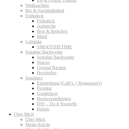
Eis & Frozen Yoghurt
Weihnachten
Bio & Nachhaltigkeit
Frühstück
Frühstück
Aufstriche
Brot & Brötchen
Müsli
Getränke
SMOOTHIETIME
Sonstige Backwerke
Sonstige Backwerke
Snacks
Gesund Backen
Herzhaftes
Sonstiges
Empfehlung (Café’s + Restaurant’s)
Projekte
Gastbeitrag
Buchvorstellungen
DIY – Do It Yourselfs
Reisen
Über Mich
Über Mich
Meine Küche