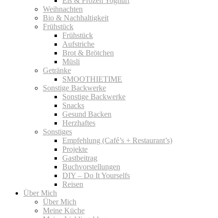
Eis & Frozen Yoghurt
Weihnachten
Bio & Nachhaltigkeit
Frühstück
Frühstück
Aufstriche
Brot & Brötchen
Müsli
Getränke
SMOOTHIETIME
Sonstige Backwerke
Sonstige Backwerke
Snacks
Gesund Backen
Herzhaftes
Sonstiges
Empfehlung (Café’s + Restaurant’s)
Projekte
Gastbeitrag
Buchvorstellungen
DIY – Do It Yourselfs
Reisen
Über Mich
Über Mich
Meine Küche