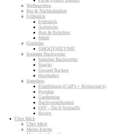
Eis & Frozen Yoghurt
Weihnachten
Bio & Nachhaltigkeit
Frühstück
Frühstück
Aufstriche
Brot & Brötchen
Müsli
Getränke
SMOOTHIETIME
Sonstige Backwerke
Sonstige Backwerke
Snacks
Gesund Backen
Herzhaftes
Sonstiges
Empfehlung (Café’s + Restaurant’s)
Projekte
Gastbeitrag
Buchvorstellungen
DIY – Do It Yourselfs
Reisen
Über Mich
Über Mich
Meine Küche