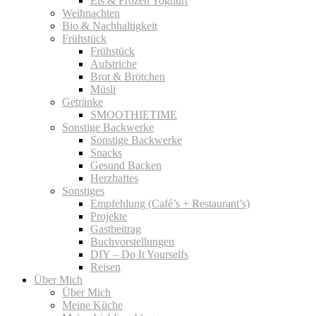
Eis & Frozen Yoghurt
Weihnachten
Bio & Nachhaltigkeit
Frühstück
Frühstück
Aufstriche
Brot & Brötchen
Müsli
Getränke
SMOOTHIETIME
Sonstige Backwerke
Sonstige Backwerke
Snacks
Gesund Backen
Herzhaftes
Sonstiges
Empfehlung (Café’s + Restaurant’s)
Projekte
Gastbeitrag
Buchvorstellungen
DIY – Do It Yourselfs
Reisen
Über Mich
Über Mich
Meine Küche