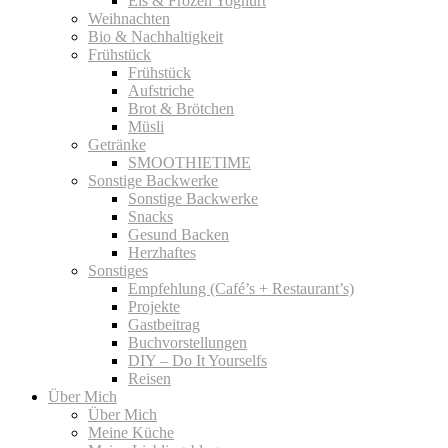
Eis & Frozen Yoghurt
Weihnachten
Bio & Nachhaltigkeit
Frühstück
Frühstück
Aufstriche
Brot & Brötchen
Müsli
Getränke
SMOOTHIETIME
Sonstige Backwerke
Sonstige Backwerke
Snacks
Gesund Backen
Herzhaftes
Sonstiges
Empfehlung (Café’s + Restaurant’s)
Projekte
Gastbeitrag
Buchvorstellungen
DIY – Do It Yourselfs
Reisen
Über Mich
Über Mich
Meine Küche