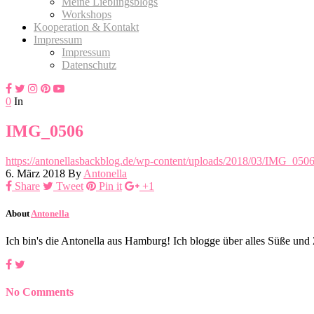
Meine Lieblingsblogs
Workshops
Kooperation & Kontakt
Impressum
Impressum
Datenschutz
0
In
IMG_0506
https://antonellasbackblog.de/wp-content/uploads/2018/03/IMG_050
6. März 2018
By
Antonella
Share
Tweet
Pin it
+1
About
Antonella
Ich bin's die Antonella aus Hamburg! Ich blogge über alles Süße un
No Comments