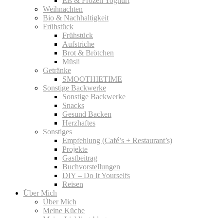
Eis & Frozen Yoghurt
Weihnachten
Bio & Nachhaltigkeit
Frühstück
Frühstück
Aufstriche
Brot & Brötchen
Müsli
Getränke
SMOOTHIETIME
Sonstige Backwerke
Sonstige Backwerke
Snacks
Gesund Backen
Herzhaftes
Sonstiges
Empfehlung (Café’s + Restaurant’s)
Projekte
Gastbeitrag
Buchvorstellungen
DIY – Do It Yourselfs
Reisen
Über Mich
Über Mich
Meine Küche