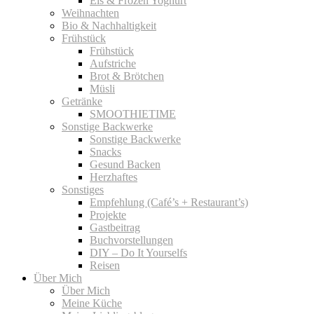
Eis & Frozen Yoghurt
Weihnachten
Bio & Nachhaltigkeit
Frühstück
Frühstück
Aufstriche
Brot & Brötchen
Müsli
Getränke
SMOOTHIETIME
Sonstige Backwerke
Sonstige Backwerke
Snacks
Gesund Backen
Herzhaftes
Sonstiges
Empfehlung (Café’s + Restaurant’s)
Projekte
Gastbeitrag
Buchvorstellungen
DIY – Do It Yourselfs
Reisen
Über Mich
Über Mich
Meine Küche