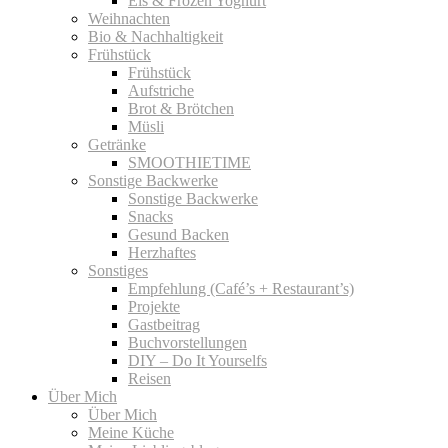
Eis & Frozen Yoghurt
Weihnachten
Bio & Nachhaltigkeit
Frühstück
Frühstück
Aufstriche
Brot & Brötchen
Müsli
Getränke
SMOOTHIETIME
Sonstige Backwerke
Sonstige Backwerke
Snacks
Gesund Backen
Herzhaftes
Sonstiges
Empfehlung (Café’s + Restaurant’s)
Projekte
Gastbeitrag
Buchvorstellungen
DIY – Do It Yourselfs
Reisen
Über Mich
Über Mich
Meine Küche