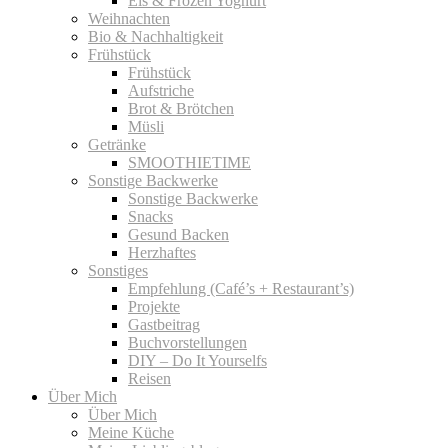
Eis & Frozen Yoghurt
Weihnachten
Bio & Nachhaltigkeit
Frühstück
Frühstück
Aufstriche
Brot & Brötchen
Müsli
Getränke
SMOOTHIETIME
Sonstige Backwerke
Sonstige Backwerke
Snacks
Gesund Backen
Herzhaftes
Sonstiges
Empfehlung (Café’s + Restaurant’s)
Projekte
Gastbeitrag
Buchvorstellungen
DIY – Do It Yourselfs
Reisen
Über Mich
Über Mich
Meine Küche