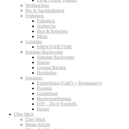
Eis & Frozen Yoghurt
Weihnachten
Bio & Nachhaltigkeit
Frühstück
Frühstück
Aufstriche
Brot & Brötchen
Müsli
Getränke
SMOOTHIETIME
Sonstige Backwerke
Sonstige Backwerke
Snacks
Gesund Backen
Herzhaftes
Sonstiges
Empfehlung (Café’s + Restaurant’s)
Projekte
Gastbeitrag
Buchvorstellungen
DIY – Do It Yourselfs
Reisen
Über Mich
Über Mich
Meine Küche