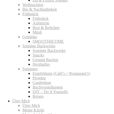
Eis & Frozen Yoghurt
Weihnachten
Bio & Nachhaltigkeit
Frühstück
Frühstück
Aufstriche
Brot & Brötchen
Müsli
Getränke
SMOOTHIETIME
Sonstige Backwerke
Sonstige Backwerke
Snacks
Gesund Backen
Herzhaftes
Sonstiges
Empfehlung (Café’s + Restaurant’s)
Projekte
Gastbeitrag
Buchvorstellungen
DIY – Do It Yourselfs
Reisen
Über Mich
Über Mich
Meine Küche