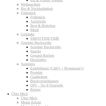
Eis & Frozen Yoghurt
Weihnachten
Bio & Nachhaltigkeit
Frühstück
Frühstück
Aufstriche
Brot & Brötchen
Müsli
Getränke
SMOOTHIETIME
Sonstige Backwerke
Sonstige Backwerke
Snacks
Gesund Backen
Herzhaftes
Sonstiges
Empfehlung (Café’s + Restaurant’s)
Projekte
Gastbeitrag
Buchvorstellungen
DIY – Do It Yourselfs
Reisen
Über Mich
Über Mich
Meine Küche